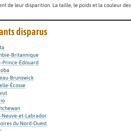
t de leur disparition. La taille, le poids et la couleur 
ants disparus
ta
bie-Britannique
u-Prince-Édouard
toba
eau-Brunswick
lle-Écosse
vut
io
atchewan
-Neuve-et-Labrador
toires du Nord-Ouest
n