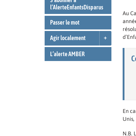
l’AlerteEnfantsDisparus
Au Ca
anné
Passer le mot
résol
d’Enf
Agir localement
L’alerte AMBER
C
En ca
Unis,
N.B. 