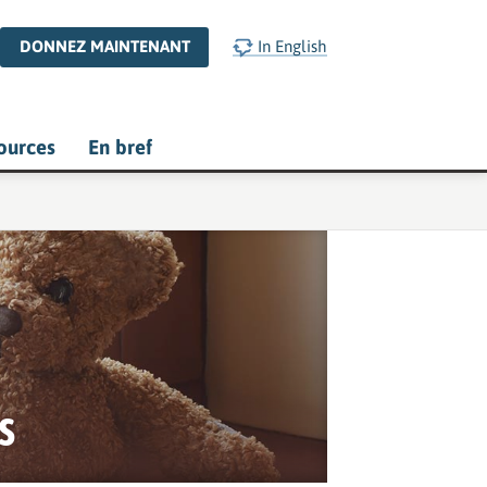
DONNEZ MAINTENANT
In English
ources
En bref
s