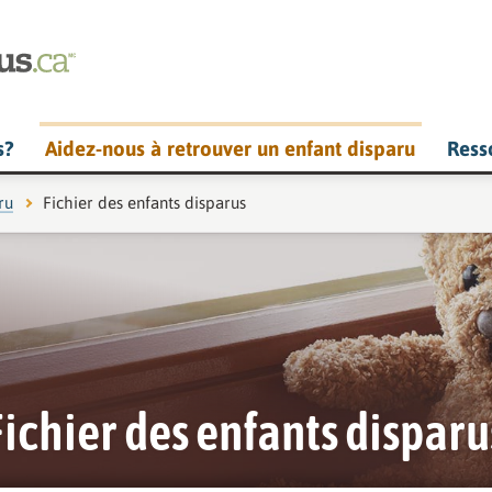
s?
Aidez-nous à retrouver un enfant disparu
Ress
ru
Page actuelle :
Fichier des enfants disparus
Fichier des enfants disparu