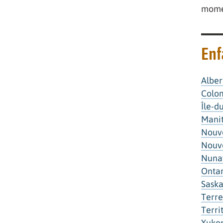
momen
Enf
Alber
Colom
Île-d
Mani
Nouv
Nouve
Nuna
Ontar
Sask
Terre
Terri
Yuko