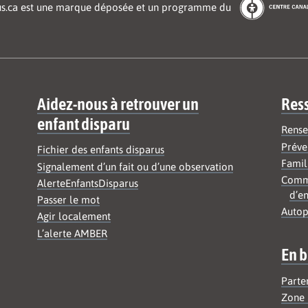
us.ca est une marque déposée et un programme du
Aidez-nous à retrouver un
Res
enfant disparu
Rense
Préve
Fichier des enfants disparus
Famil
Signalement d’un fait ou d’une observation
Commu
AlerteEnfantsDisparus
d’en
Passer le mot
Autop
Agir localement
L’alerte AMBER
En b
Parte
Zone 